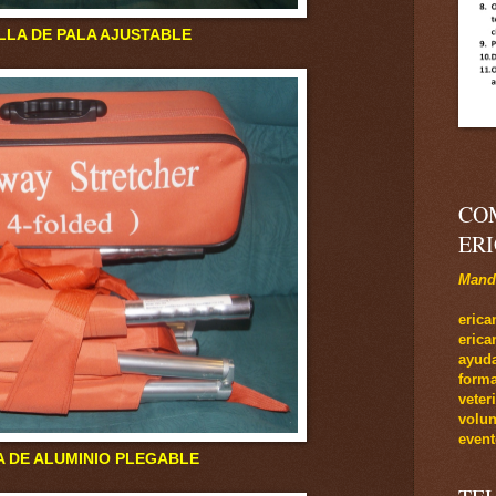
LA AJUSTABLE
CO
ER
Manda
e
rica
eric
ayuda
forma
veter
volun
event
A DE ALUMINIO PLEGABLE