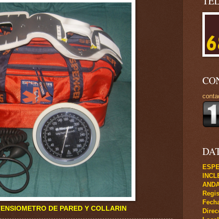
TE
CO
conta
DA
ESPE
INCL
ANDA
Regis
Fecha
IOMETRO DE PARED Y COLLARIN
Direc