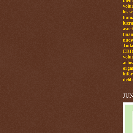
bien
volun
los s
huma
lucra
asoc
finan
nuest
Toda
ERI
volu
actos
orga
info
delib
JUN