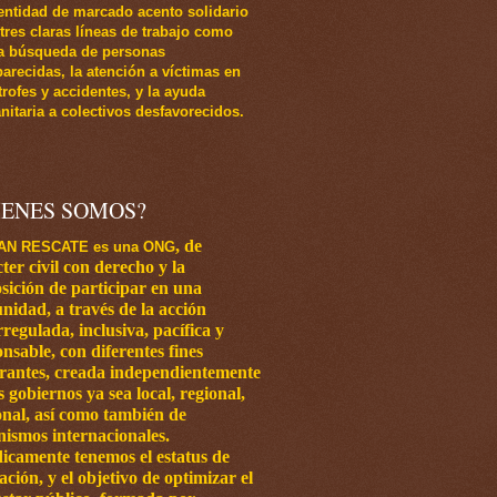
entidad de marcado acento solidario
 tres claras líneas de trabajo como
a búsqueda de personas
arecidas, la atención a víctimas en
trofes y accidentes, y la ayuda
itaria a colectivos desfavorecidos.
IENES SOMOS?
,
de
AN RESCATE es una ONG
ter civil con
derecho y la
sición de participar en una
nidad, a través de la acción
regulada, inclusiva, pacífica y
nsable, con diferentes fines
grantes, creada independientemente
os
gobiernos ya sea local, regional,
onal, así como también de
nismos internacionales.
dicamente tenemos el estatus de
ación, y el objetivo de optimizar el