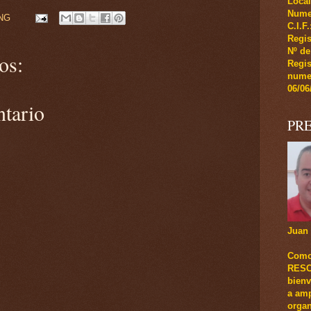
Local
Numer
NG
C.I.F
Regis
Nº de
os:
Regi
numer
06/06
ntario
PR
Juan 
Como
RESCA
bienv
a amp
organ