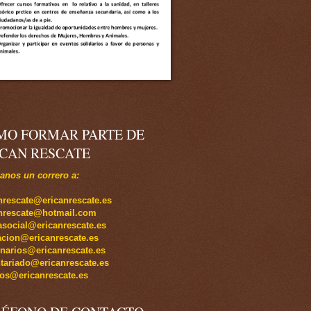
MO FORMAR PARTE DE
ICAN RESCATE
nos un correro a:
nrescate@ericanrescate.es
anrescate@hotmail.com
social@ericanrescate.es
cion@ericanrescate.es
inarios@ericanrescate.es
tariado@ericanrescate.es
os@ericanrescate.es