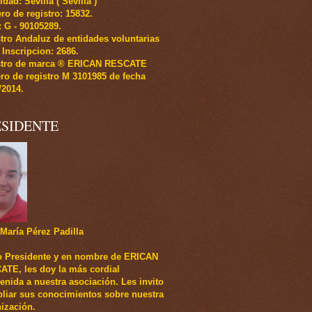
idad: Sevilla ( Sevilla )
o de registro: 15832.
.: G - 90105289.
tro Andaluz de entidades voluntarias
 Inscripcion: 2686.
stro de marca ® ERICAN RESCATE
o de registro M 3101985 de fecha
/2014.
ESIDENTE
María Pérez Padilla
 Presidente y en nombre de ERICAN
TE, les doy la más cordial
enida a nuestra asociación. Les invito
liar sus conocimientos sobre nuestra
ización.