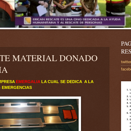
PAG
RE
ATE MATERIAL DONADO
twitte
IA
faceb
EMPRESA
EMERGALIA
LA CUAL SE DEDICA A LA
- EMERGENCIAS