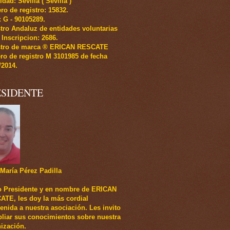
idad: Sevilla ( Sevilla )
o de registro: 15832.
.: G - 90105289.
tro Andaluz de entidades voluntarias
 Inscripcion: 2686.
stro de marca ® ERICAN RESCATE
o de registro M 3101985 de fecha
/2014.
ESIDENTE
María Pérez Padilla
 Presidente y en nombre de ERICAN
TE, les doy la más cordial
enida a nuestra asociación. Les invito
liar sus conocimientos sobre nuestra
ización.