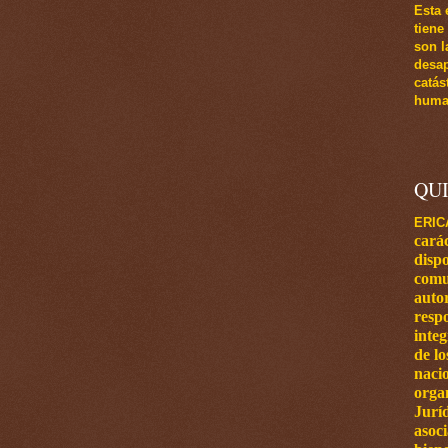
Esta 
tiene
son l
desap
catás
human
QU
ERIC
carác
dispo
comu
autor
respo
inte
de l
naci
orga
Jurí
asoci