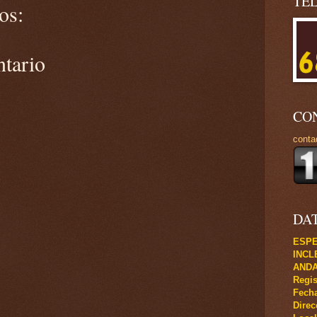
TE
os:
ntario
CO
conta
DA
ESPE
INCL
ANDA
Regis
Fecha
Direc