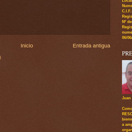
Local
Numer
C.I.F
Regis
Nº de
Regi
numer
06/06
Inicio
Entrada antigua
PR
)
Juan 
Como
RESCA
bienv
a amp
organ