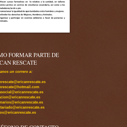
MO FORMAR PARTE DE
ICAN RESCATE
nos un correro a:
nrescate@ericanrescate.es
anrescate@hotmail.com
social@ericanrescate.es
cion@ericanrescate.es
inarios@ericanrescate.es
tariado@ericanrescate.es
os@ericanrescate.es