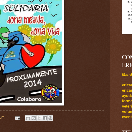
CO
ER
Manda
e
rica
eric
ayuda
forma
veter
volun
event
NG