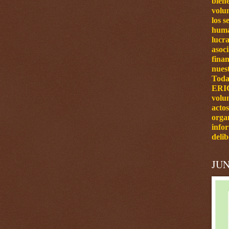
bien
volun
los s
huma
lucra
asoc
finan
nuest
Toda
ERI
volu
actos
orga
info
delib
JUN