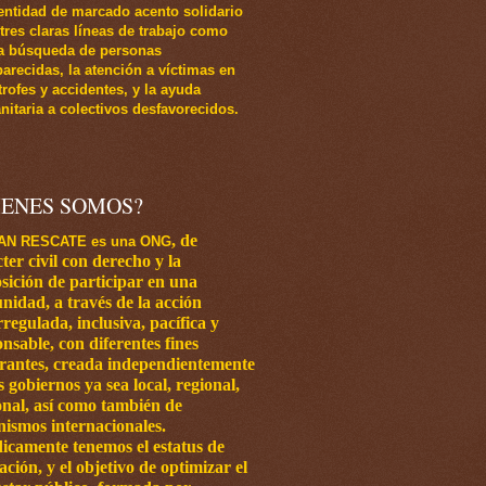
entidad de marcado acento solidario
 tres claras líneas de trabajo como
a búsqueda de personas
arecidas, la atención a víctimas en
trofes y accidentes, y la ayuda
itaria a colectivos desfavorecidos.
IENES SOMOS?
,
de
AN RESCATE es una ONG
ter civil con
derecho y la
sición de participar en una
nidad, a través de la acción
regulada, inclusiva, pacífica y
nsable, con diferentes fines
grantes, creada independientemente
os
gobiernos ya sea local, regional,
onal, así como también de
nismos internacionales.
dicamente tenemos el estatus de
ación, y el objetivo de optimizar el