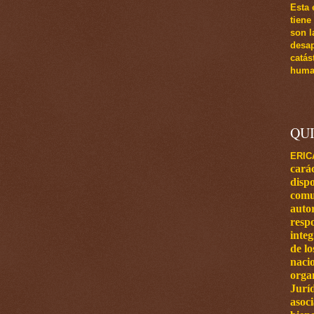
Esta 
tiene
son l
desap
catás
human
QU
ERIC
carác
dispo
comu
autor
respo
inte
de l
naci
orga
Jurí
asoci