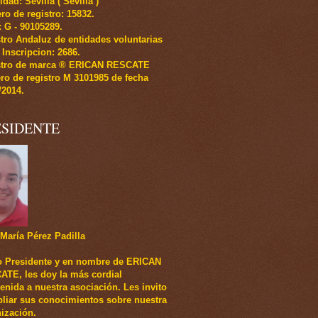
idad: Sevilla ( Sevilla )
o de registro: 15832.
.: G - 90105289.
tro Andaluz de entidades voluntarias
 Inscripcion: 2686.
stro de marca ® ERICAN RESCATE
o de registro M 3101985 de fecha
/2014.
ESIDENTE
María Pérez Padilla
 Presidente y en nombre de ERICAN
TE, les doy la más cordial
enida a nuestra asociación. Les invito
liar sus conocimientos sobre nuestra
ización.