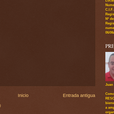
Local
Numer
C.I.F
Regis
Nº de
Regi
numer
06/06
PR
Juan 
Como
Inicio
Entrada antigua
RESCA
bienv
)
a amp
organ