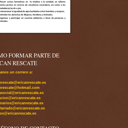
MO FORMAR PARTE DE
ICAN RESCATE
nos un correro a:
nrescate@ericanrescate.es
anrescate@hotmail.com
social@ericanrescate.es
cion@ericanrescate.es
inarios@ericanrescate.es
tariado@ericanrescate.es
os@ericanrescate.es