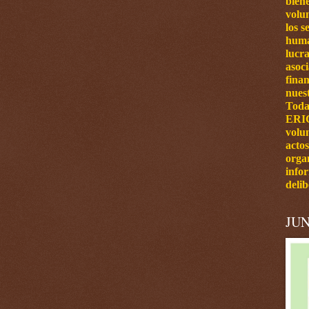
bien
volun
los s
huma
lucra
asoc
finan
nuest
Toda
ERI
volu
actos
orga
info
delib
JUN