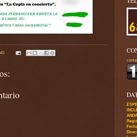
TE
CO
NG
conta
os:
ntario
DA
ESPE
INCL
ANDA
Regis
Fecha
Direc