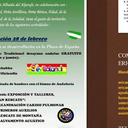
CO
ER
Manda
e
rica
eric
ayuda
forma
veter
volun
event