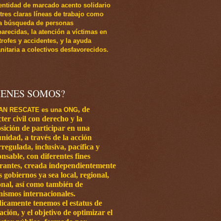
entidad de marcado acento solidario
 tres claras líneas de trabajo como
a búsqueda de personas
arecidas, la atención a víctimas en
trofes y accidentes, y la ayuda
itaria a colectivos desfavorecidos.
IENES SOMOS?
,
de
AN RESCATE es una ONG
ter civil con
derecho y la
sición de participar en una
nidad, a través de la acción
regulada, inclusiva, pacífica y
nsable, con diferentes fines
grantes, creada independientemente
os
gobiernos ya sea local, regional,
onal, así como también de
nismos internacionales.
dicamente tenemos el estatus de
ación, y el objetivo de optimizar el